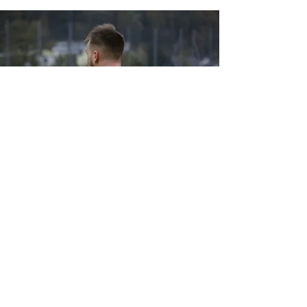
KONTAKT
Ronnie Aeberli
e-mail: ronnie-aeberli@hotmail.com
instagram:
@yourpromotiontraining