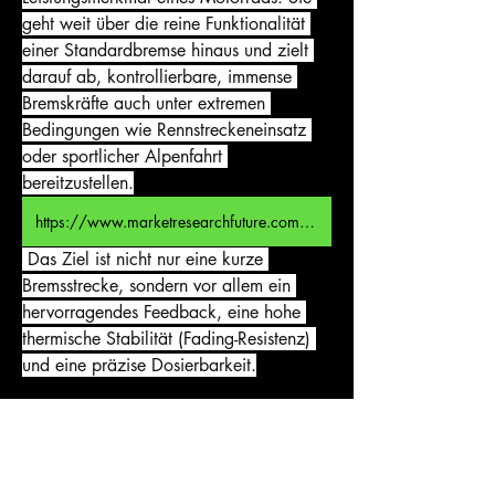
geht weit über die reine Funktionalität 
einer Standardbremse hinaus und zielt 
darauf ab, kontrollierbare, immense 
Bremskräfte auch unter extremen 
Bedingungen wie Rennstreckeneinsatz 
oder sportlicher Alpenfahrt 
bereitzustellen.
https://www.marketresearchfuture.com/reports/motorcycle-high-performance-braking-system-market-12430
 Das Ziel ist nicht nur eine kurze 
Bremsstrecke, sondern vor allem ein 
hervorragendes Feedback, eine hohe 
thermische Stabilität (Fading-Resistenz) 
und eine präzise Dosierbarkeit.
Moderne Systeme bestehen aus einer 
perfekt aufeinander abgestimmten 
Komponentenkette: Bremshebel, 