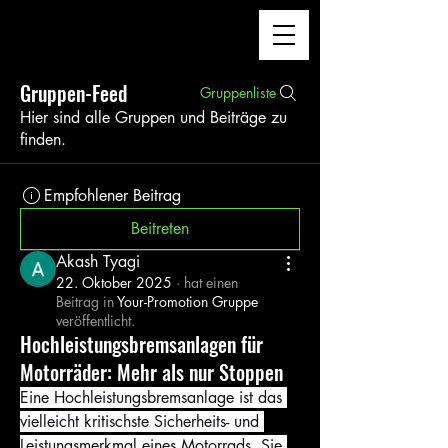
Gruppen-Feed
Gruppenliste
Hier sind alle Gruppen und Beiträge zu
finden.
Empfohlener Beitrag
Beitreten
Akash Tyagi
22. Oktober 2025
·
hat einen
Beitrag in
Your-Promotion Gruppe
veröffentlicht.
Hochleistungsbremsanlagen für
Motorräder: Mehr als nur Stoppen
Eine Hochleistungsbremsanlage ist das 
vielleicht kritischste Sicherheits- und 
Leistungsmerkmal eines Motorrads. Sie 